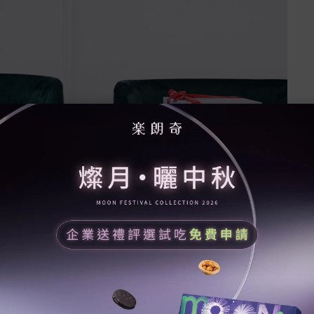
的具有濃厚法式氛圍，
體室內以白、粉色系穿梭在視線裏，給人相當溫暖，光是