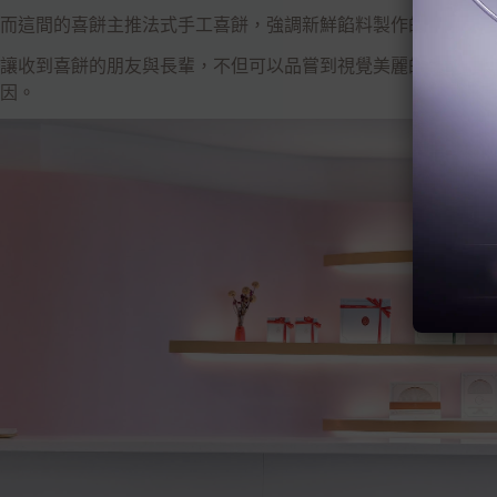
而這間的喜餅主推法式手工喜餅，強調新鮮餡料製作的喜餅，沒
讓收到喜餅的朋友與長輩，不但可以品嘗到視覺美麗的喜餅，也
因。