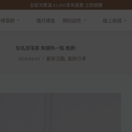
全館消費滿 $3,000享免運費 立即選購
婚禮喜餅
彌月禮盒
預約試吃
線上商城
知名部落客 焦糖熱一點 推薦!
2019-04-03
最新活動
,
喜餅分享