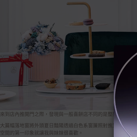
來到店內推開門之際，發現與一般喜餅店不同的是整間相當溫馨
大篇幅落地窗將外頭夏日豔陽透過白色系窗簾照射進室內，而整
空間的第一印象就讓我與妹妹很喜歡。