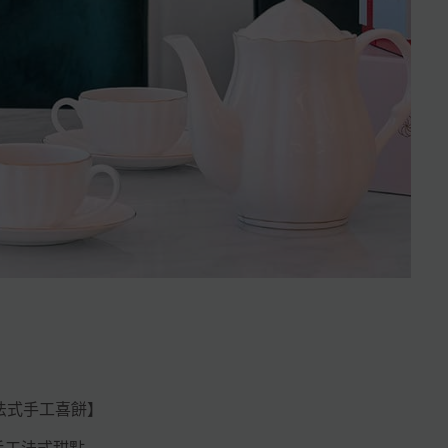
朗奇法式手工喜餅】