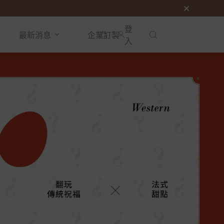
登
最新消息
企業訂製
購
入
物
車