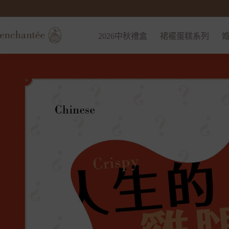
2026中秋禮盒
裙襬蛋糕系列