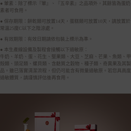
● 葷素：除了標示『葷』、『五辛素』之品項外，其餘皆為蛋奶
素者可食用。
● 保存期限：餅乾類可放置14天，蛋糕類可放置10天，請放置於
常溫25度C以下之陰涼處。
● 有效期限：有效日期請依包裝上標示為準。
● 本生產線設備及製程會接觸以下過敏原：
牛奶、羊奶、蛋、花生、堅果類、大豆、芝麻、芒果、魚類、甲
殼類、頭足類、螺貝類、含麩質之穀物、種子類、奇異果及其製
品。雖已落實清潔流程，但仍可能含有微量過敏原。若您具高度
過敏體質，請謹慎評估後再食用。