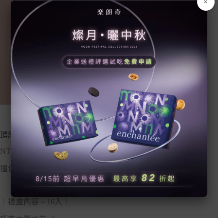
×
頂級彤粉 M
NT$
938
撞色美學與法式時尚花框的優雅邂逅
｜禮盒內容 – 16入｜