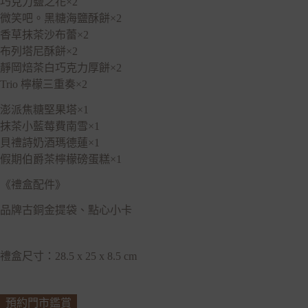
巧克力鹽之花×2
微笑吧。黑糖海鹽酥餅×2
香草抹茶沙布蕾×2
布列塔尼酥餅×2
靜岡焙茶白巧克力厚餅×2
Trio 檸檬三重奏×2
澎派焦糖堅果塔×1
抹茶小藍莓費南雪×1
貝禮詩奶酒瑪德蓮×1
假期伯爵茶檸檬磅蛋糕×1
《禮盒配件》
品牌古銅金提袋、點心小卡
禮盒尺寸：28.5 x 25 x 8.5 cm
預約門市鑑賞