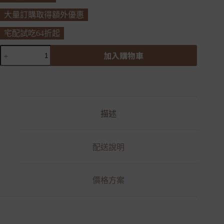
大量訂購取得額外優惠
宅配試吃64折起
頂
加入購物車
級
彤
粉
M
數
量
描述
配送說明
價格方案