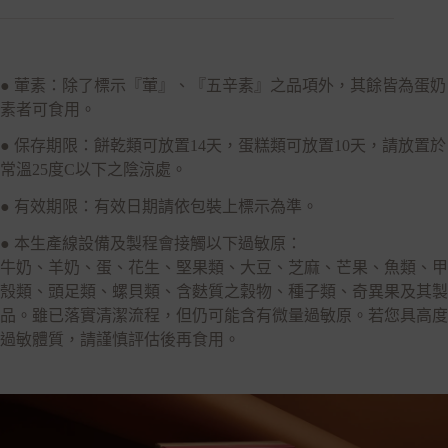
● 葷素：除了標示『葷』、『五辛素』之品項外，其餘皆為蛋奶
素者可食用。
● 保存期限：餅乾類可放置14天，蛋糕類可放置10天，請放置於
常溫25度C以下之陰涼處。
● 有效期限：有效日期請依包裝上標示為準。
● 本生產線設備及製程會接觸以下過敏原：
牛奶、羊奶、蛋、花生、堅果類、大豆、芝麻、芒果、魚類、甲
殼類、頭足類、螺貝類、含麩質之穀物、種子類、奇異果及其製
品。雖已落實清潔流程，但仍可能含有微量過敏原。若您具高度
過敏體質，請謹慎評估後再食用。