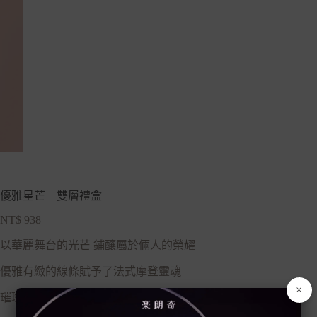
優雅星芒 – 雙層禮盒
NT$
938
以華麗舞台的光芒 鋪釀屬於倆人的榮耀
優雅有緻的線條賦予了法式摩登靈魂
×
璀璨星芒 滿載永恆的祝福與愛