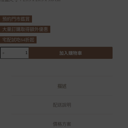
預約門市鑑賞
大量訂購取得額外優惠
宅配試吃64折起
優
加入購物車
雅
星
芒
-
雙
層
描述
禮
盒
數
配送說明
量
價格方案