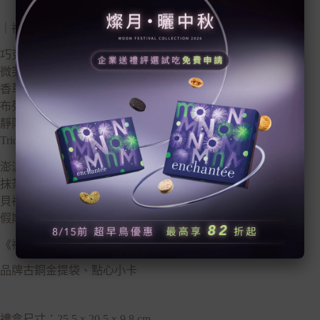
｜禮盒內容 – 16入｜
巧克力鹽之花×2
微笑吧。黑糖海鹽酥餅×2
香草抹茶沙布蕾×2
布列塔尼酥餅×2
靜岡焙茶白巧克力厚餅×2
Trio 檸檬三重奏×2
澎派焦糖堅果塔×1
抹茶小藍莓費南雪×1
貝禮詩奶酒瑪德蓮×1
假期伯爵茶檸檬磅蛋糕×1
《禮盒配件》
品牌古銅金提袋、點心小卡
禮盒尺寸：25.5 x 20.5 x 9.8 cm