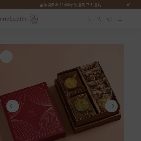
優雅星芒 – 雙層禮盒
全館消費滿 $3,000享免運費 立即選購
加入購物車
NT$
938
購
物
車