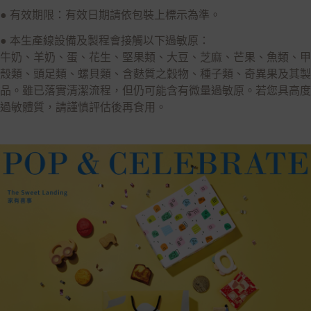
● 有效期限：有效日期請依包裝上標示為準。
● 本生產線設備及製程會接觸以下過敏原：
牛奶、羊奶、蛋、花生、堅果類、大豆、芝麻、芒果、魚類、甲
殼類、頭足類、螺貝類、含麩質之穀物、種子類、奇異果及其製
品。雖已落實清潔流程，但仍可能含有微量過敏原。若您具高度
過敏體質，請謹慎評估後再食用。