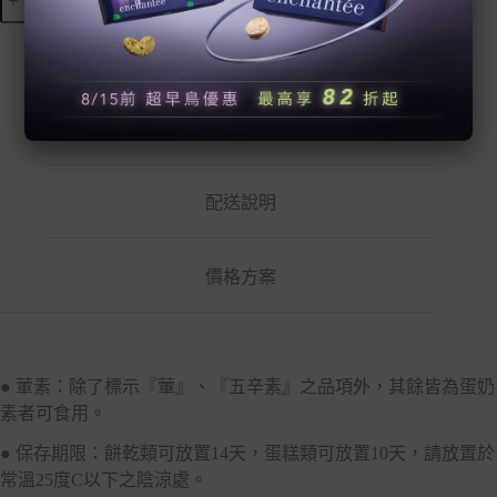
Sweet
Landing
家
有
喜
事
描述
數
量
配送說明
價格方案
● 葷素：除了標示『葷』、『五辛素』之品項外，其餘皆為蛋奶
素者可食用。
● 保存期限：餅乾類可放置14天，蛋糕類可放置10天，請放置於
常溫25度C以下之陰涼處。