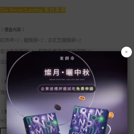
The Sweet Landing 家有喜事
｜禮盒內容｜
紅咚咚×2
腿酥酥×2
法式芝霧酥餅×2
｜
｜
金沙布列塔尼×1
假期伯爵茶檸檬磅蛋糕×1
｜
×
法式千層酥×1
焦糖海鹽棒蛋糕×1
｜
｜
禮盒配件
｜
彌月專屬提袋
｜
禮盒尺寸
｜
W29.3 x H22 x D5.4 cm
The
加入購物車